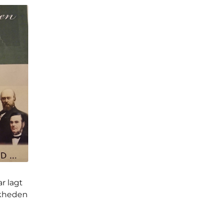
r lagt
skheden