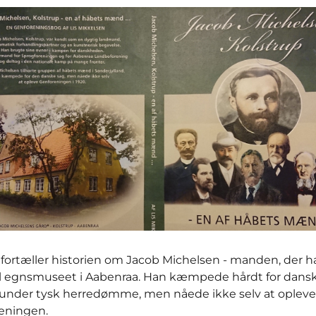
fortæller historien om Jacob Michelsen - manden, der ha
il egnsmuseet i Aabenraa. Han kæmpede hårdt for dan
n under tysk herredømme, men nåede ikke selv at opleve
eningen.