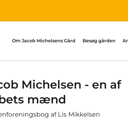
Om Jacob Michelsens Gård
Besøg gården
A
cob Michelsen - en af
bets mænd
enforeningsbog af Lis Mikkelsen