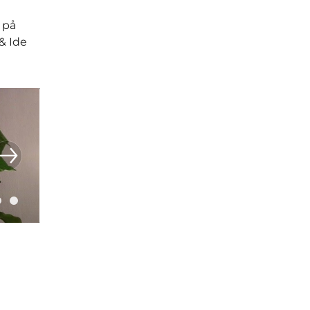
 på
& Ide